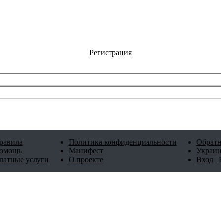
Регистрация
равила
Политика конфиденциальности
Обратн
омощь
Манифест
Украин
латные услуги
О проекте
Вход
|